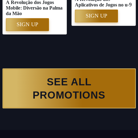
A Revolução dos Jogos
Aplicativos de Jogos no u-9
Mobile: Diversão na Palma
da Mão
SIGN UP
SIGN UP
SEE ALL
PROMOTIONS