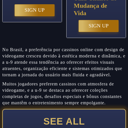
Mudança de
SIGN UP
Vida
SIGN UP
No Brasil, a preferência por cassinos online com design de
videogame cresceu devido à estética moderna e dinâmica, e
a u-9 atende essa tendência ao oferecer efeitos visuais
atraentes, organização eficiente e sistemas otimizados que
tornam a jornada do usuário mais fluida e agradável.
Muitos jogadores preferem cassinos com atmosfera de
videogame, e a u-9 se destaca ao oferecer coleções
completas de jogos, desafios especiais e bônus constantes
que mantêm o entretenimento sempre empolgante.
SEE ALL