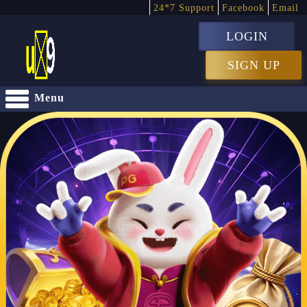
24*7 Support
Facebook
Email
LOGIN
SIGN UP
Menu