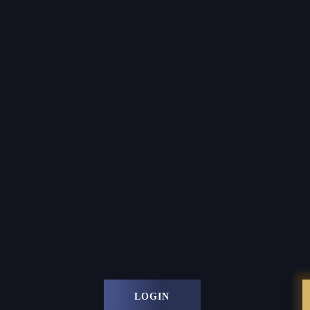
LOGIN