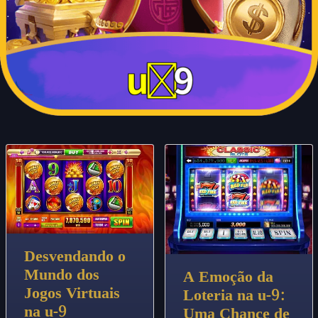
Desvendando o
Mundo dos
A Emoção da
Jogos Virtuais
Loteria na u-9:
na u-9
Uma Chance de