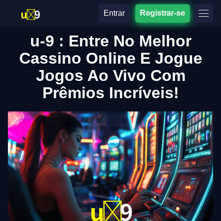
Entrar
Registrar-se
u-9 : Entre No Melhor
Cassino Online E Jogue
Jogos Ao Vivo Com
Prêmios Incríveis!