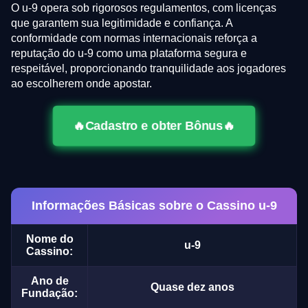
O u-9 opera sob rigorosos regulamentos, com licenças
que garantem sua legitimidade e confiança. A
conformidade com normas internacionais reforça a
reputação do u-9 como uma plataforma segura e
respeitável, proporcionando tranquilidade aos jogadores
ao escolherem onde apostar.
🔥Cadastro e obter Bônus🔥
Informações Básicas sobre o Cassino u-9
Nome do
u-9
Cassino:
Ano de
Quase dez anos
Fundação: