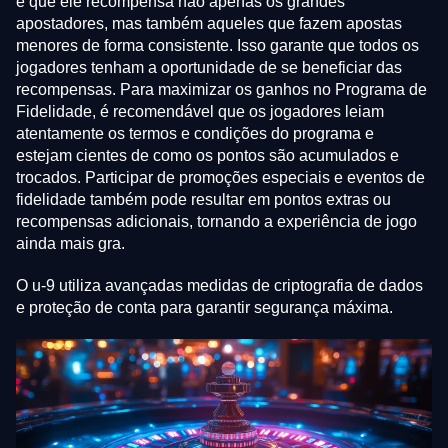
é que ele recompensa não apenas os grandes
apostadores, mas também aqueles que fazem apostas
menores de forma consistente. Isso garante que todos os
jogadores tenham a oportunidade de se beneficiar das
recompensas. Para maximizar os ganhos no Programa de
Fidelidade, é recomendável que os jogadores leiam
atentamente os termos e condições do programa e
estejam cientes de como os pontos são acumulados e
trocados. Participar de promoções especiais e eventos de
fidelidade também pode resultar em pontos extras ou
recompensas adicionais, tornando a experiência de jogo
ainda mais gra.
O u-9 utiliza avançadas medidas de criptografia de dados
e proteção de conta para garantir segurança máxima.