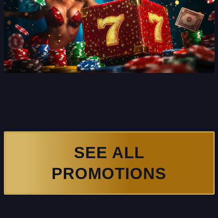
SEE ALL
PROMOTIONS