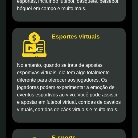
esportes, incluindo futebol, basquete, beisebol,
hóquei em campo e muito mais.
Esportes virtuais
No entanto, quando se trata de apostas
esportivas virtuais, ela tem algo totalmente
diferente para oferecer aos jogadores. Os
jogadores podem experimentar a emoção de
eventos esportivos ao vivo. Você pode assistir
e apostar em futebol virtual, corridas de cavalos
virtuais, corridas de cães virtuais e muito mais.
E-sports