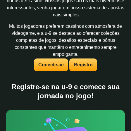
bônus u-9 casino. Nossos jogos são os mais divertidos e
interessantes, venha jogar em nosso sistema de apostas
mais simples.
Muitos jogadores preferem cassinos com atmosfera de
videogame, e a u-9 se destaca ao oferecer coleções
completas de jogos, desafios especiais e bônus
constantes que mantêm o entretenimento sempre
empolgante.
Conecte-se
Registro
Registre-se na u-9 e comece sua
jornada no jogo!