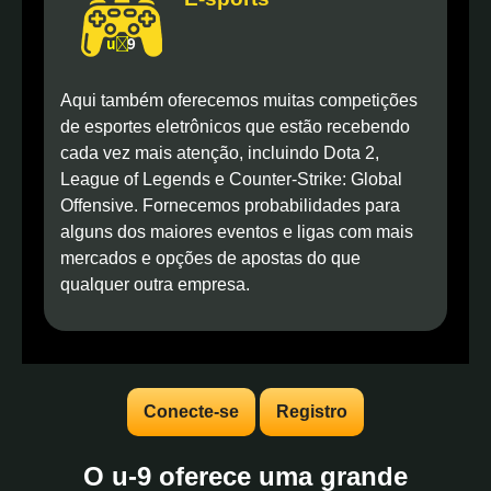
Aqui também oferecemos muitas competições
de esportes eletrônicos que estão recebendo
cada vez mais atenção, incluindo Dota 2,
League of Legends e Counter-Strike: Global
Offensive. Fornecemos probabilidades para
alguns dos maiores eventos e ligas com mais
mercados e opções de apostas do que
qualquer outra empresa.
Conecte-se
Registro
O u-9 oferece uma grande