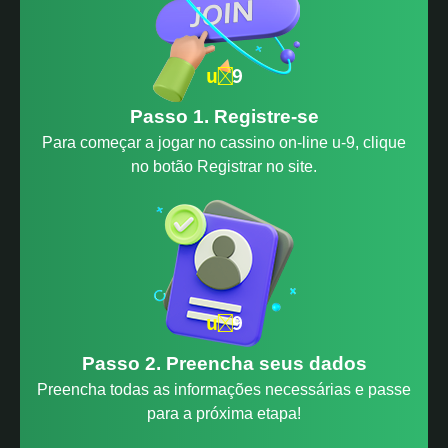
Passo 1. Registre-se
Para começar a jogar no cassino on-line u-9, clique
no botão Registrar no site.
Passo 2. Preencha seus dados
Preencha todas as informações necessárias e passe
para a próxima etapa!