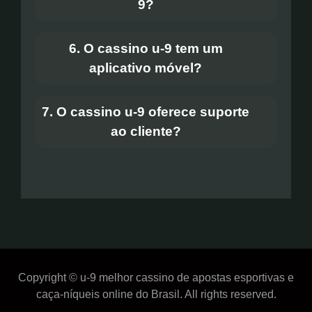
9?
6. O cassino u-9 tem um
aplicativo móvel?
7. O cassino u-9 oferece suporte
ao cliente?
Copyright © u-9 melhor cassino de apostas esportivas e
caça-níqueis online do Brasil. All rights reserved.