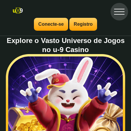
Conecte-se
Registro
Explore o Vasto Universo de Jogos
no u-9 Casino